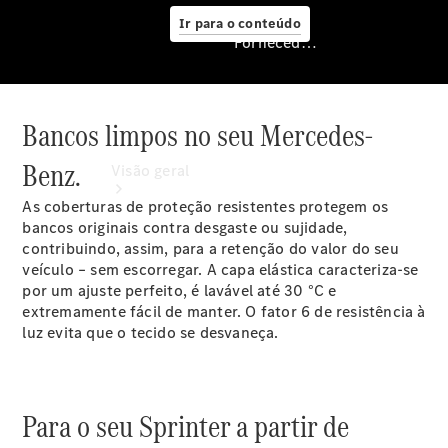
Ir para o conteúdo
Fornecedor/Proteção de dados
Bancos limpos no seu Mercedes-
Fornecedor/Proteção
de dados
Benz.
Visão geral
As coberturas de proteção resistentes protegem os
bancos originais contra desgaste ou sujidade,
contribuindo, assim, para a retenção do valor do seu
veículo – sem escorregar. A capa elástica caracteriza-se
por um ajuste perfeito, é lavável até 30 °C e
extremamente fácil de manter. O fator 6 de resistência à
luz evita que o tecido se desvaneça.
Configurador
Para o seu Sprinter a partir de
Agendar
test drive