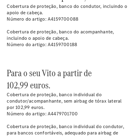
Cobertura de proteção, banco do condutor, incluindo o
apoio de cabeça.
Número do artigo: A4159700088
Agendar
manutenção
Cobertura de proteção, banco do acompanhante,
Reparação
incluindo o apoio de cabeça.
e oficina
Número do artigo: A4159700188
Mercedes
me - Extras
Digitais
Assistência
Para o seu Vito a partir de
em estrada
Contratos
102,99 euros.
de Serviço
Peças e
Cobertura de proteção, banco individual do
acessórios
condutor/acompanhante, sem airbag de tórax lateral
Collection
por 102,99 euros.
Manuais de
Número do artigo: A4479701700
Condutor
Ações de
Cobertura de proteção, banco individual do condutor,
Serviço
para bancos confortáveis, adequado para airbag de