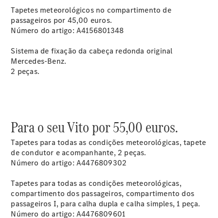
Tapetes meteorológicos no compartimento de
passageiros por 45,00 euros.
Número do artigo: A4156801348
Agendar
manutenção
Sistema de fixação da cabeça redonda original
Reparação
Mercedes-Benz.
e oficina
2 peças.
Mercedes
me - Extras
Digitais
Assistência
em estrada
Para o seu Vito por 55,00 euros.
Contratos
de Serviço
Tapetes para todas as condições meteorológicas, tapete
Peças e
de condutor e acompanhante, 2 peças.
acessórios
Número do artigo: A4476809302
Collection
Manuais de
Tapetes para todas as condições meteorológicas,
Condutor
compartimento dos passageiros, compartimento dos
Ações de
passageiros I, para calha dupla e calha simples, 1 peça.
Serviço
Número do artigo: A4476809601