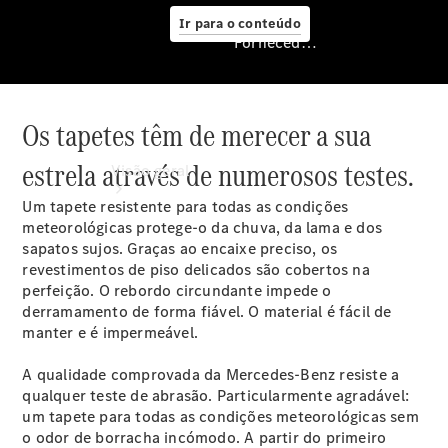
Ir para o conteúdo
Fornecedor/Proteção de dados
Os tapetes têm de merecer a sua
Fornecedor/Proteção
de dados
estrela através de numerosos testes.
Visão geral
Um tapete resistente para todas as condições
meteorológicas protege-o da chuva, da lama e dos
sapatos sujos. Graças ao encaixe preciso, os
revestimentos de piso delicados são cobertos na
perfeição. O rebordo circundante impede o
derramamento de forma fiável. O material é fácil de
manter e é impermeável.
A qualidade comprovada da Mercedes-Benz resiste a
qualquer teste de abrasão. Particularmente agradável:
Configurador
um tapete para todas as condições meteorológicas sem
Agendar
o odor de borracha incómodo. A partir do primeiro
test drive