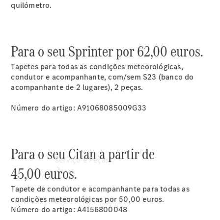
quilómetro.
Marcar data
da próxima
manutenção
Agendar
Para o seu Sprinter por 62,00 euros.
Manutenção
smart
Tapetes para todas as condições meteorológicas,
condutor e acompanhante, com/sem S23 (banco do
acompanhante de 2 lugares), 2 peças.
Número do artigo: A91068085009G33
Para o seu Citan a partir de
Serviço e Peças
45,00 euros.
Tapete de condutor e acompanhante para todas as
condições meteorológicas por 50,00 euros.
Número do artigo: A4156800048