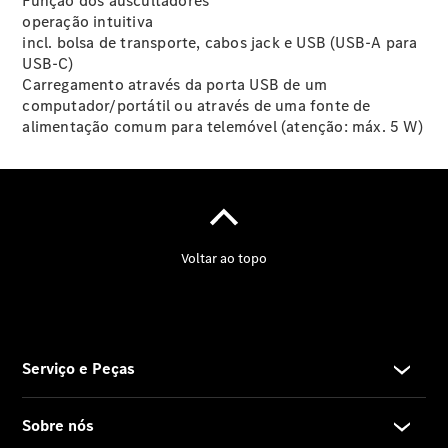
Função dos auscultadores
e Oficina
operação intuitiva
Mercedes
incl. bolsa de transporte, cabos jack e USB (USB-A para
me –
USB-C)
Extras
Carregamento através da porta USB de um
Digitais
computador/portátil ou através de uma fonte de
Assistência
alimentação comum para telemóvel (atenção: máx. 5 W)
em estrada
Contratos
de Serviço
Peças e
Acessórios
Collection
Manuais de
Condutor
Ações de
Serviço
Garantia