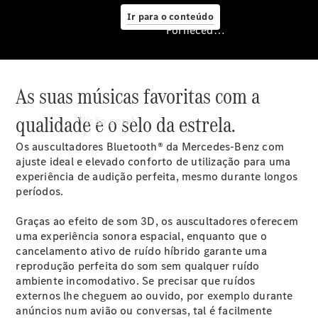
Ir para o conteúdo
Fornecedor/Proteção de dados
As suas músicas favoritas com a
Fornecedor/Proteção
de dados
qualidade e o selo da estrela.
Visão geral
Os auscultadores Bluetooth® da Mercedes-Benz com
ajuste ideal e elevado conforto de utilização para uma
experiência de audição perfeita, mesmo durante longos
períodos.
Graças ao efeito de som 3D, os auscultadores oferecem
uma experiência sonora espacial, enquanto que o
cancelamento ativo de ruído híbrido garante uma
reprodução perfeita do som sem qualquer ruído
ambiente incomodativo. Se precisar que ruídos
Agendar
externos lhe cheguem ao ouvido, por exemplo durante
Manuntenção
anúncios num avião ou conversas, tal é facilmente
Contactos