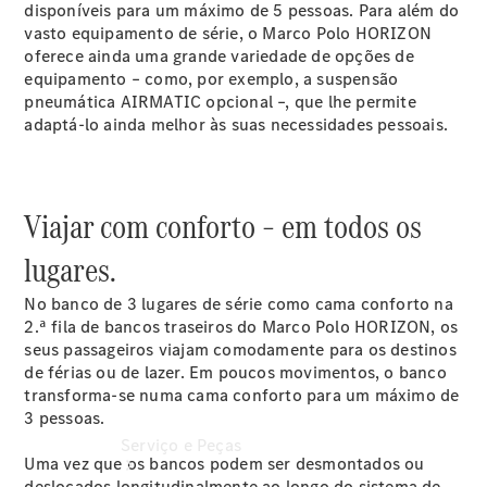
disponíveis para um máximo de 5 pessoas. Para além do
Marcar
vasto equipamento de série, o Marco Polo HORIZON
aconselhamento
oferece ainda uma grande variedade de opções de
equipamento – como, por exemplo, a suspensão
pneumática AIRMATIC opcional –, que lhe permite
Marcar data
adaptá-lo ainda melhor às suas necessidades pessoais.
da próxima
manutenção
Agendar
test drive
Viajar com conforto – em todos os
Configurador
lugares.
No banco de 3 lugares de série como cama conforto na
2.ª fila de bancos traseiros do Marco Polo HORIZON, os
seus passageiros viajam comodamente para os destinos
de férias ou de lazer. Em poucos movimentos, o banco
transforma-se numa cama conforto para um máximo de
3 pessoas.
Serviço e Peças
Uma vez que os bancos podem ser desmontados ou
deslocados longitudinalmente ao longo do sistema de