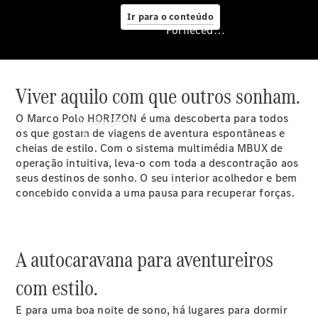
Ir para o conteúdo
Fornecedor/Proteção de dados
Viver aquilo com que outros sonham.
Fornecedor/Proteção
de dados
O Marco Polo HORIZON é uma descoberta para todos
Visão geral
os que gostam de viagens de aventura espontâneas e
cheias de estilo. Com o sistema multimédia MBUX de
operação intuitiva, leva-o com toda a descontração aos
seus destinos de sonho. O seu interior acolhedor e bem
concebido convida a uma pausa para recuperar forças.
A autocaravana para aventureiros
Encontrar
pessoa de
com estilo.
contacto
Página
E para uma boa noite de sono, há lugares para dormir
inicial