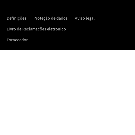
SmallRepair
Pack
Serviço
completo
Pack
Manutenção
Pack
Garantia
Mercedes
me – Extras
Digitais
Assistência
em estrada
Contratos
de Serviço
Peças e
acessórios
Collection
Manuais de
Condutor
Ações de