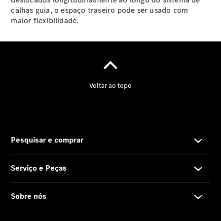
calhas guia, o espaço traseiro pode ser usado com
maior flexibilidade.
Agendar
manutenção
Reparação
e oficina
Reparações
por
acidente